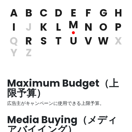
A
B
C
D
E
F
G
H
M
I
J
K
L
N
O
P
Q
R
S
T
U
V
W
X
Y
Z
Maximum Budget（上
限予算）
広告主がキャンペーンに使用できる上限予算。
Media Buying（メディ
アバイイング）