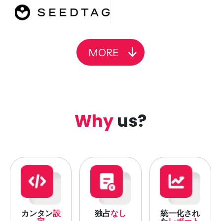
MORE
Why
us?
カンタン
設
独占
なし
統一化され