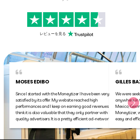
レビューを見る
PUBLISHER AT
GILLES BAZAN
HELLOKIDS.COM
We were seeking a way to monetize our audience
anywhere in the world, from the United-States to
Mexico, Germany or elsewhere… Thanks to the
Moneytizer, we earn revenues in all these countries in an
easy and efficient way without any complications.