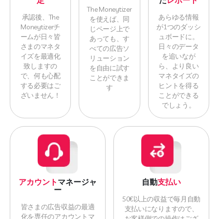
定
た
レポート
The Moneytizer
承認後、The
あらゆる情報
を使えば、同
Moneytizerチ
が1つのダッシ
じページ上で
ームが日々皆
ュボードに。
あっても、す
さまのマネタ
日々のデータ
べての広告ソ
イズを最適化
を追いなが
リューション
致しますの
ら、より良い
を自由に試す
で、何も心配
マネタイズの
ことができま
する必要はご
ヒントを得る
す
ざいません！
ことができる
でしょう。
アカウント
マネージャ
自動
支払い
ー
50€以上の収益で毎月自動
皆さまの広告収益の最適
支払いになりますので、
化を専任のアカウントマ
お客様側での操作はござ